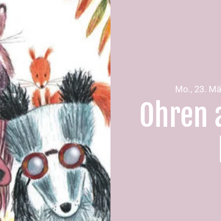
Mo., 23. Mä
Ohren a